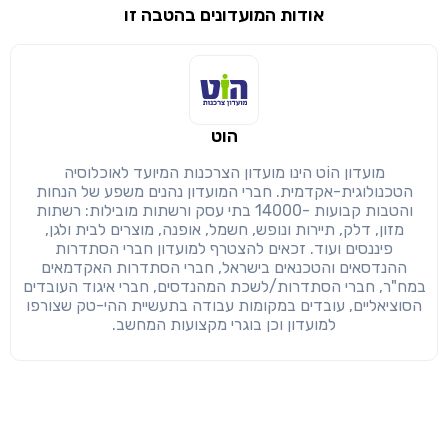
אודות המועדונים בהטבה זו
שימו לב!
שיתוף
מימוש הטבה זו ניתן רק לחברי
הוט
חזרה
הבנתי, המשך לאתר
העתק
מועדון הוֹט הינו מועדון הצרכנות המיועד לאוכלוסיה
הטכנולוגית-אקדמית. חברי המועדון נהנים משפע של הנחות
והטבות קבועות -14000 בתי עסק ורשתות מובילות: רשתות
מזון, דלק, תיירות ונופש, חשמל, אופנה, מוצרים לבית ולגן,
פיננסים ועוד. זכאים להצטרף למועדון חברי הסתדרות
ההנדסאים והטכנאים בישראל, חברי הסתדרות האקדמאים
במח"ר, חברי הסתדרות/לשכת המהנדסים, חברי איגוד העובדים
הסוציאליים, עובדים במקומות עבודה בתעשיית ההי-טק שצורפו
למועדון וכן בוגרי מקצועות המחשב.