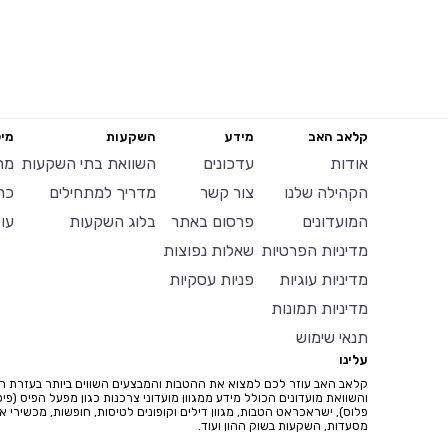
קלאב האב
מידע
השקעות
מיל
אודות
עדכונים
השוואת בתי השקעות
מח
הקהילה שלנו
צור קשר
מדריך למתחילים
כר
המועדונים
פרסום באתר
בלוג השקעות
עו
מדיניות הפרטיות
שאלות נפוצות
מדיניות עוגיות
פניות עסקיות
מדיניות תמונות
תנאי שימוש
עלינו
קלאב האב עוזר לכם למצוא את ההטבות והמבצעים השווים ביותר בעזרת ח
והשוואת מועדונים הכולל מידע ממגוון מועדוני צרכנות כגון מפעל הפיס (פיס
פלוס), ישראכראט הטבות, מגוון דילים וקופונים לטיסות, חופשות, מכשירי איי
מסעדות, השקעות בשוק ההון ועוד.