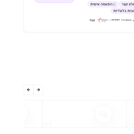
ון קצר
התאמה אישית
ות בלעדיות
ועוד
שם ההטבה אינו זמין
שם ההט