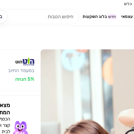
כלים
עצמאי
בלוג השקעות
חדש
הוט
במעמד החיוב
5% הנחה
מצאו
המתא
הכסף י
קצר ו
לבית 