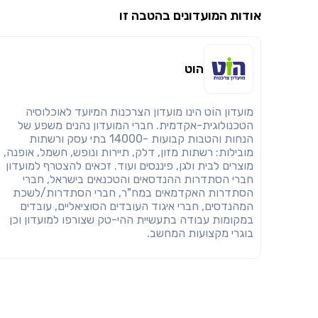
אודות המועדונים בהטבה זו
הוט
מועדון הוֹט הינו מועדון הצרכנות המיועד לאוכלוסיה
הטכנולוגית-אקדמית. חברי המועדון נהנים משפע של
הנחות והטבות קבועות -14000 בתי עסק ורשתות
מובילות: רשתות מזון, דלק, תיירות ונופש, חשמל, אופנה,
מוצרים לבית ולגן, פיננסים ועוד. זכאים להצטרף למועדון
חברי הסתדרות ההנדסאים והטכנאים בישראל, חברי
הסתדרות האקדמאים במח"ר, חברי הסתדרות/לשכת
המהנדסים, חברי איגוד העובדים הסוציאליים, עובדים
במקומות עבודה בתעשיית ההי-טק שצורפו למועדון וכן
בוגרי מקצועות המחשב.