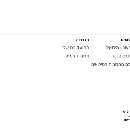
ואים
הגדרות
שבון מילואים
המועדונים שלי
טיס פייטר
הטבות במייל
לם ההטבות למילואים
יפוש
פון,