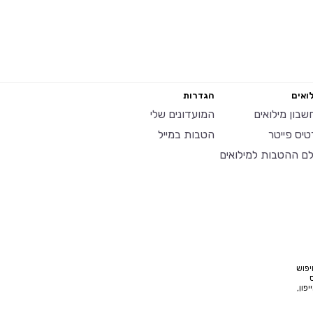
ואים
הגדרות
שבון מילואים
המועדונים שלי
טיס פייטר
הטבות במייל
לם ההטבות למילואים
יפוש
פון,