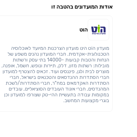
אודות המועדונים בהטבה זו
הוט
מועדון הוֹט הינו מועדון הצרכנות המיועד לאוכלוסיה
הטכנולוגית-אקדמית. חברי המועדון נהנים משפע של
הנחות והטבות קבועות -14000 בתי עסק ורשתות
מובילות: רשתות מזון, דלק, תיירות ונופש, חשמל, אופנה,
מוצרים לבית ולגן, פיננסים ועוד. זכאים להצטרף למועדון
חברי הסתדרות ההנדסאים והטכנאים בישראל, חברי
הסתדרות האקדמאים במח"ר, חברי הסתדרות/לשכת
המהנדסים, חברי איגוד העובדים הסוציאליים, עובדים
במקומות עבודה בתעשיית ההי-טק שצורפו למועדון וכן
בוגרי מקצועות המחשב.