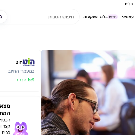
כלים
עצמאי
בלוג השקעות
חדש
הוט
במעמד החיוב
5% הנחה
מצאו
המתא
הכסף י
קצר ו
לבית 