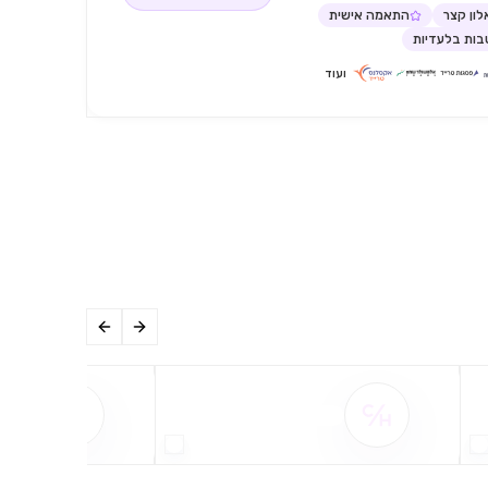
ון קצר
התאמה אישית
ות בלעדיות
ועוד
שם ההטבה אינו זמין
שם ההט