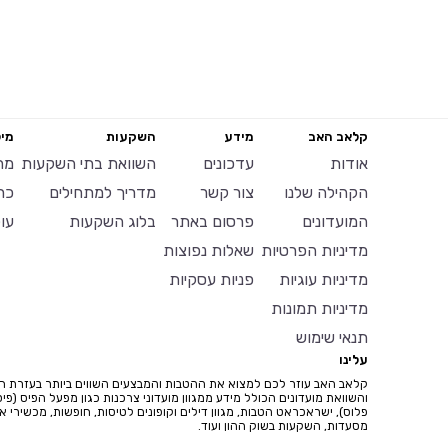
קלאב האב
מידע
השקעות
מיל
אודות
עדכונים
השוואת בתי השקעות
מח
הקהילה שלנו
צור קשר
מדריך למתחילים
כר
המועדונים
פרסום באתר
בלוג השקעות
עו
מדיניות הפרטיות
שאלות נפוצות
מדיניות עוגיות
פניות עסקיות
מדיניות תמונות
תנאי שימוש
עלינו
קלאב האב עוזר לכם למצוא את ההטבות והמבצעים השווים ביותר בעזרת ח
והשוואת מועדונים הכולל מידע ממגוון מועדוני צרכנות כגון מפעל הפיס (פיס
פלוס), ישראכראט הטבות, מגוון דילים וקופונים לטיסות, חופשות, מכשירי איי
מסעדות, השקעות בשוק ההון ועוד.