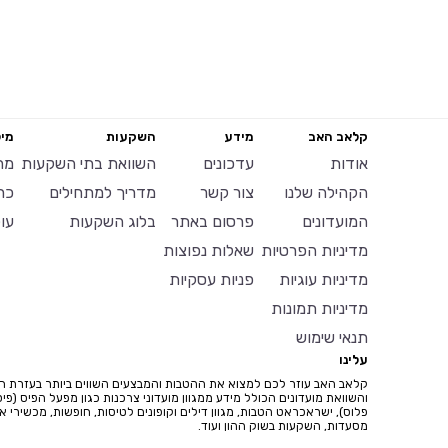
קלאב האב
מידע
השקעות
מיל
אודות
עדכונים
השוואת בתי השקעות
מח
הקהילה שלנו
צור קשר
מדריך למתחילים
כר
המועדונים
פרסום באתר
בלוג השקעות
עו
מדיניות הפרטיות
שאלות נפוצות
מדיניות עוגיות
פניות עסקיות
מדיניות תמונות
תנאי שימוש
עלינו
קלאב האב עוזר לכם למצוא את ההטבות והמבצעים השווים ביותר בעזרת ח
והשוואת מועדונים הכולל מידע ממגוון מועדוני צרכנות כגון מפעל הפיס (פיס
פלוס), ישראכראט הטבות, מגוון דילים וקופונים לטיסות, חופשות, מכשירי איי
מסעדות, השקעות בשוק ההון ועוד.