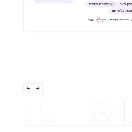
ון קצר
התאמה אישית
ות בלעדיות
ועוד
שם ההטבה אינו זמין
שם ההט