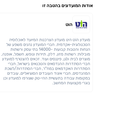
אודות המועדונים בהטבה זו
הוט
מועדון הוֹט הינו מועדון הצרכנות המיועד לאוכלוסיה
הטכנולוגית-אקדמית. חברי המועדון נהנים משפע של
הנחות והטבות קבועות -14000 בתי עסק ורשתות
מובילות: רשתות מזון, דלק, תיירות ונופש, חשמל, אופנה,
מוצרים לבית ולגן, פיננסים ועוד. זכאים להצטרף למועדון
חברי הסתדרות ההנדסאים והטכנאים בישראל, חברי
הסתדרות האקדמאים במח"ר, חברי הסתדרות/לשכת
המהנדסים, חברי איגוד העובדים הסוציאליים, עובדים
במקומות עבודה בתעשיית ההי-טק שצורפו למועדון וכן
בוגרי מקצועות המחשב.