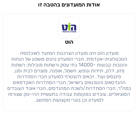
אודות המועדונים בהטבה זו
שימו לב!
שיתוף
מימוש הטבה זו ניתן רק לחברי
הוט
חזרה
הבנתי, המשך לאתר
העתק
מועדון הוֹט הינו מועדון הצרכנות המיועד לאוכלוסיה
הטכנולוגית-אקדמית. חברי המועדון נהנים משפע של הנחות
והטבות קבועות -14000 בתי עסק ורשתות מובילות: רשתות
מזון, דלק, תיירות ונופש, חשמל, אופנה, מוצרים לבית ולגן,
פיננסים ועוד. זכאים להצטרף למועדון חברי הסתדרות
ההנדסאים והטכנאים בישראל, חברי הסתדרות האקדמאים
במח"ר, חברי הסתדרות/לשכת המהנדסים, חברי איגוד העובדים
הסוציאליים, עובדים במקומות עבודה בתעשיית ההי-טק שצורפו
למועדון וכן בוגרי מקצועות המחשב.