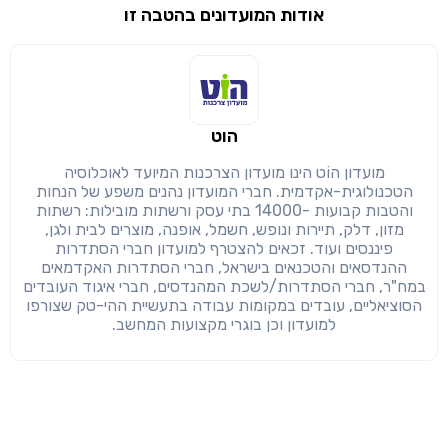
אודות המועדונים בהטבה זו
שימו לב!
שיתוף
מימוש הטבה זו ניתן רק לחברי
הוט
חזרה
הבנתי, המשך לאתר
העתק
מועדון הוֹט הינו מועדון הצרכנות המיועד לאוכלוסיה
הטכנולוגית-אקדמית. חברי המועדון נהנים משפע של הנחות
והטבות קבועות -14000 בתי עסק ורשתות מובילות: רשתות
מזון, דלק, תיירות ונופש, חשמל, אופנה, מוצרים לבית ולגן,
פיננסים ועוד. זכאים להצטרף למועדון חברי הסתדרות
ההנדסאים והטכנאים בישראל, חברי הסתדרות האקדמאים
במח"ר, חברי הסתדרות/לשכת המהנדסים, חברי איגוד העובדים
הסוציאליים, עובדים במקומות עבודה בתעשיית ההי-טק שצורפו
למועדון וכן בוגרי מקצועות המחשב.