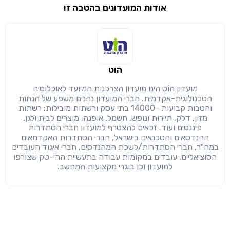
אודות המועדונים בהטבה זו
שימו לב!
שיתוף
מימוש הטבה זו ניתן רק לחברי
הוט
חזרה
הבנתי, המשך לאתר
העתק
מועדון הוֹט הינו מועדון הצרכנות המיועד לאוכלוסיה
הטכנולוגית-אקדמית. חברי המועדון נהנים משפע של הנחות
והטבות קבועות -14000 בתי עסק ורשתות מובילות: רשתות
מזון, דלק, תיירות ונופש, חשמל, אופנה, מוצרים לבית ולגן,
פיננסים ועוד. זכאים להצטרף למועדון חברי הסתדרות
ההנדסאים והטכנאים בישראל, חברי הסתדרות האקדמאים
במח"ר, חברי הסתדרות/לשכת המהנדסים, חברי איגוד העובדים
הסוציאליים, עובדים במקומות עבודה בתעשיית ההי-טק שצורפו
למועדון וכן בוגרי מקצועות המחשב.