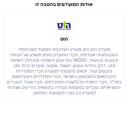
אודות המועדונים בהטבה זו
שימו לב!
שיתוף
מימוש הטבה זו ניתן רק לחברי
הוט
חזרה
הבנתי, המשך לאתר
העתק
מועדון הוֹט הינו מועדון הצרכנות המיועד לאוכלוסיה
הטכנולוגית-אקדמית. חברי המועדון נהנים משפע של הנחות
והטבות קבועות -14000 בתי עסק ורשתות מובילות: רשתות
מזון, דלק, תיירות ונופש, חשמל, אופנה, מוצרים לבית ולגן,
פיננסים ועוד. זכאים להצטרף למועדון חברי הסתדרות
ההנדסאים והטכנאים בישראל, חברי הסתדרות האקדמאים
במח"ר, חברי הסתדרות/לשכת המהנדסים, חברי איגוד העובדים
הסוציאליים, עובדים במקומות עבודה בתעשיית ההי-טק שצורפו
למועדון וכן בוגרי מקצועות המחשב.