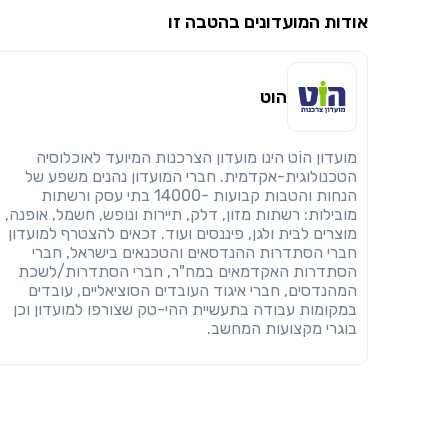
אודות המועדונים בהטבה זו
הוט
מועדון הוֹט הינו מועדון הצרכנות המיועד לאוכלוסיה
הטכנולוגית-אקדמית. חברי המועדון נהנים משפע של
הנחות והטבות קבועות -14000 בתי עסק ורשתות
מובילות: רשתות מזון, דלק, תיירות ונופש, חשמל, אופנה,
מוצרים לבית ולגן, פיננסים ועוד. זכאים להצטרף למועדון
חברי הסתדרות ההנדסאים והטכנאים בישראל, חברי
הסתדרות האקדמאים במח"ר, חברי הסתדרות/לשכת
המהנדסים, חברי איגוד העובדים הסוציאליים, עובדים
במקומות עבודה בתעשיית ההי-טק שצורפו למועדון וכן
בוגרי מקצועות המחשב.