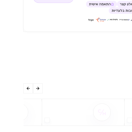
ון קצר
התאמה אישית
ות בלעדיות
ועוד
שם ההטבה אינו זמין
שם ההט