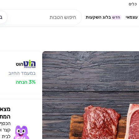
כלים
עצמאי
בלוג השקעות
חדש
הוט
במעמד החיוב
3% הנחה
מצאו
המתא
הכסף י
קצר ו
לבית 