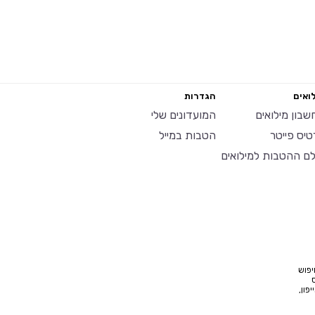
ואים
הגדרות
שבון מילואים
המועדונים שלי
טיס פייטר
הטבות במייל
לם ההטבות למילואים
יפוש
פון,