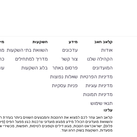
קלאב האב
מידע
השקעות
מיל
אודות
עדכונים
השוואת בתי השקעות
מח
הקהילה שלנו
צור קשר
מדריך למתחילים
כר
המועדונים
פרסום באתר
בלוג השקעות
עו
מדיניות הפרטיות
שאלות נפוצות
מדיניות עוגיות
פניות עסקיות
מדיניות תמונות
תנאי שימוש
עלינו
קלאב האב עוזר לכם למצוא את ההטבות והמבצעים השווים ביותר בעזרת ח
והשוואת מועדונים הכולל מידע ממגוון מועדוני צרכנות כגון מפעל הפיס (פיס
פלוס), ישראכראט הטבות, מגוון דילים וקופונים לטיסות, חופשות, מכשירי איי
מסעדות, השקעות בשוק ההון ועוד.