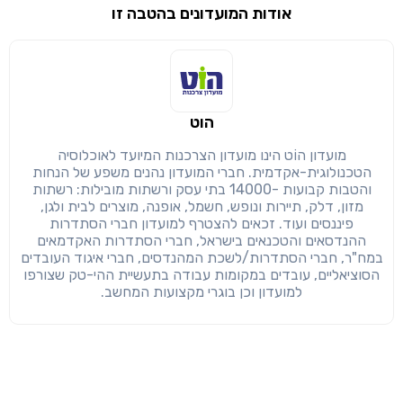
אודות המועדונים בהטבה זו
שימו לב!
שיתוף
מימוש הטבה זו ניתן רק לחברי
הוט
חזרה
הבנתי, המשך לאתר
העתק
מועדון הוֹט הינו מועדון הצרכנות המיועד לאוכלוסיה
הטכנולוגית-אקדמית. חברי המועדון נהנים משפע של הנחות
והטבות קבועות -14000 בתי עסק ורשתות מובילות: רשתות
מזון, דלק, תיירות ונופש, חשמל, אופנה, מוצרים לבית ולגן,
פיננסים ועוד. זכאים להצטרף למועדון חברי הסתדרות
ההנדסאים והטכנאים בישראל, חברי הסתדרות האקדמאים
במח"ר, חברי הסתדרות/לשכת המהנדסים, חברי איגוד העובדים
הסוציאליים, עובדים במקומות עבודה בתעשיית ההי-טק שצורפו
למועדון וכן בוגרי מקצועות המחשב.