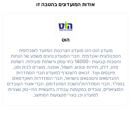
אודות המועדונים בהטבה זו
שימו לב!
שיתוף
מימוש הטבה זו ניתן רק לחברי
הוט
חזרה
הבנתי, המשך לאתר
העתק
מועדון הוֹט הינו מועדון הצרכנות המיועד לאוכלוסיה
הטכנולוגית-אקדמית. חברי המועדון נהנים משפע של הנחות
והטבות קבועות -14000 בתי עסק ורשתות מובילות: רשתות
מזון, דלק, תיירות ונופש, חשמל, אופנה, מוצרים לבית ולגן,
פיננסים ועוד. זכאים להצטרף למועדון חברי הסתדרות
ההנדסאים והטכנאים בישראל, חברי הסתדרות האקדמאים
במח"ר, חברי הסתדרות/לשכת המהנדסים, חברי איגוד העובדים
הסוציאליים, עובדים במקומות עבודה בתעשיית ההי-טק שצורפו
למועדון וכן בוגרי מקצועות המחשב.