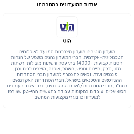
אודות המועדונים בהטבה זו
שימו לב!
שיתוף
מימוש הטבה זו ניתן רק לחברי
הוט
חזרה
הבנתי, המשך לאתר
העתק
מועדון הוֹט הינו מועדון הצרכנות המיועד לאוכלוסיה
הטכנולוגית-אקדמית. חברי המועדון נהנים משפע של הנחות
והטבות קבועות -14000 בתי עסק ורשתות מובילות: רשתות
מזון, דלק, תיירות ונופש, חשמל, אופנה, מוצרים לבית ולגן,
פיננסים ועוד. זכאים להצטרף למועדון חברי הסתדרות
ההנדסאים והטכנאים בישראל, חברי הסתדרות האקדמאים
במח"ר, חברי הסתדרות/לשכת המהנדסים, חברי איגוד העובדים
הסוציאליים, עובדים במקומות עבודה בתעשיית ההי-טק שצורפו
למועדון וכן בוגרי מקצועות המחשב.