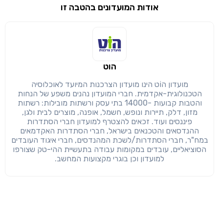
אודות המועדונים בהטבה זו
שימו לב!
שיתוף
מימוש הטבה זו ניתן רק לחברי
הוט
חזרה
הבנתי, המשך לאתר
העתק
מועדון הוֹט הינו מועדון הצרכנות המיועד לאוכלוסיה
הטכנולוגית-אקדמית. חברי המועדון נהנים משפע של הנחות
והטבות קבועות -14000 בתי עסק ורשתות מובילות: רשתות
מזון, דלק, תיירות ונופש, חשמל, אופנה, מוצרים לבית ולגן,
פיננסים ועוד. זכאים להצטרף למועדון חברי הסתדרות
ההנדסאים והטכנאים בישראל, חברי הסתדרות האקדמאים
במח"ר, חברי הסתדרות/לשכת המהנדסים, חברי איגוד העובדים
הסוציאליים, עובדים במקומות עבודה בתעשיית ההי-טק שצורפו
למועדון וכן בוגרי מקצועות המחשב.