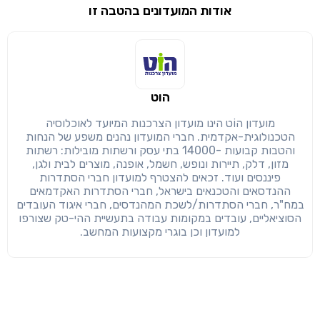
אודות המועדונים בהטבה זו
שימו לב!
שיתוף
מימוש הטבה זו ניתן רק לחברי
הוט
חזרה
הבנתי, המשך לאתר
העתק
מועדון הוֹט הינו מועדון הצרכנות המיועד לאוכלוסיה
הטכנולוגית-אקדמית. חברי המועדון נהנים משפע של הנחות
והטבות קבועות -14000 בתי עסק ורשתות מובילות: רשתות
מזון, דלק, תיירות ונופש, חשמל, אופנה, מוצרים לבית ולגן,
פיננסים ועוד. זכאים להצטרף למועדון חברי הסתדרות
ההנדסאים והטכנאים בישראל, חברי הסתדרות האקדמאים
במח"ר, חברי הסתדרות/לשכת המהנדסים, חברי איגוד העובדים
הסוציאליים, עובדים במקומות עבודה בתעשיית ההי-טק שצורפו
למועדון וכן בוגרי מקצועות המחשב.