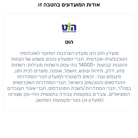
אודות המועדונים בהטבה זו
שימו לב!
שיתוף
מימוש הטבה זו ניתן רק לחברי
הוט
חזרה
הבנתי, המשך לאתר
העתק
מועדון הוֹט הינו מועדון הצרכנות המיועד לאוכלוסיה
הטכנולוגית-אקדמית. חברי המועדון נהנים משפע של הנחות
והטבות קבועות -14000 בתי עסק ורשתות מובילות: רשתות
מזון, דלק, תיירות ונופש, חשמל, אופנה, מוצרים לבית ולגן,
פיננסים ועוד. זכאים להצטרף למועדון חברי הסתדרות
ההנדסאים והטכנאים בישראל, חברי הסתדרות האקדמאים
במח"ר, חברי הסתדרות/לשכת המהנדסים, חברי איגוד העובדים
הסוציאליים, עובדים במקומות עבודה בתעשיית ההי-טק שצורפו
למועדון וכן בוגרי מקצועות המחשב.