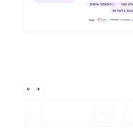
ון קצר
התאמה אישית
ות בלעדיות
ועוד
שם ההטבה אינו זמין
שם ההט