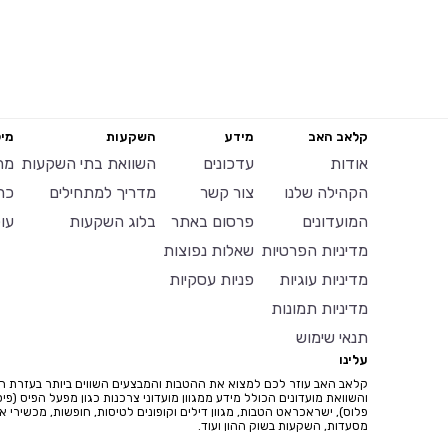
קלאב האב
מידע
השקעות
מיל
אודות
עדכונים
השוואת בתי השקעות
מח
הקהילה שלנו
צור קשר
מדריך למתחילים
כר
המועדונים
פרסום באתר
בלוג השקעות
עו
מדיניות הפרטיות
שאלות נפוצות
מדיניות עוגיות
פניות עסקיות
מדיניות תמונות
תנאי שימוש
עלינו
קלאב האב עוזר לכם למצוא את ההטבות והמבצעים השווים ביותר בעזרת ח
והשוואת מועדונים הכולל מידע ממגוון מועדוני צרכנות כגון מפעל הפיס (פיס
פלוס), ישראכראט הטבות, מגוון דילים וקופונים לטיסות, חופשות, מכשירי איי
מסעדות, השקעות בשוק ההון ועוד.