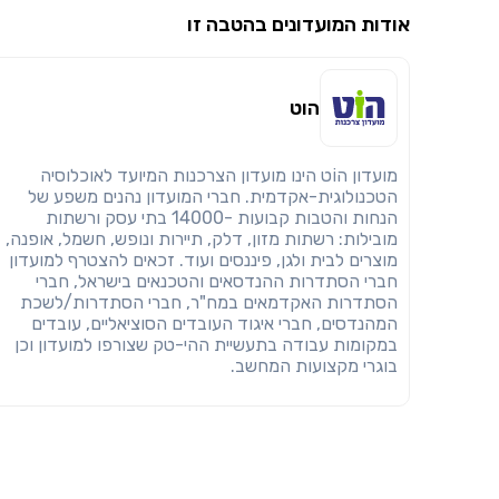
אודות המועדונים בהטבה זו
הוט
מועדון הוֹט הינו מועדון הצרכנות המיועד לאוכלוסיה
הטכנולוגית-אקדמית. חברי המועדון נהנים משפע של
הנחות והטבות קבועות -14000 בתי עסק ורשתות
מובילות: רשתות מזון, דלק, תיירות ונופש, חשמל, אופנה,
מוצרים לבית ולגן, פיננסים ועוד. זכאים להצטרף למועדון
חברי הסתדרות ההנדסאים והטכנאים בישראל, חברי
הסתדרות האקדמאים במח"ר, חברי הסתדרות/לשכת
המהנדסים, חברי איגוד העובדים הסוציאליים, עובדים
במקומות עבודה בתעשיית ההי-טק שצורפו למועדון וכן
בוגרי מקצועות המחשב.