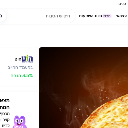
כלים
עצמאי
בלוג השקעות
חדש
הוט
במעמד החיוב
3.5% הנחה
מצאו
המתא
הכסף י
קצר ו
לבית 