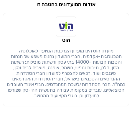
אודות המועדונים בהטבה זו
שימו לב!
שיתוף
מימוש הטבה זו ניתן רק לחברי
הוט
חזרה
הבנתי, המשך לאתר
העתק
מועדון הוֹט הינו מועדון הצרכנות המיועד לאוכלוסיה
הטכנולוגית-אקדמית. חברי המועדון נהנים משפע של הנחות
והטבות קבועות -14000 בתי עסק ורשתות מובילות: רשתות
מזון, דלק, תיירות ונופש, חשמל, אופנה, מוצרים לבית ולגן,
פיננסים ועוד. זכאים להצטרף למועדון חברי הסתדרות
ההנדסאים והטכנאים בישראל, חברי הסתדרות האקדמאים
במח"ר, חברי הסתדרות/לשכת המהנדסים, חברי איגוד העובדים
הסוציאליים, עובדים במקומות עבודה בתעשיית ההי-טק שצורפו
למועדון וכן בוגרי מקצועות המחשב.