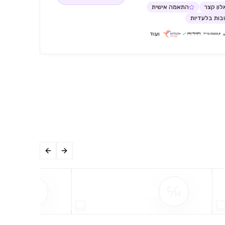
ון קצר
התאמה אישית
ות בלעדיות
ועוד
שם ההטבה אינו זמין
שם ההט