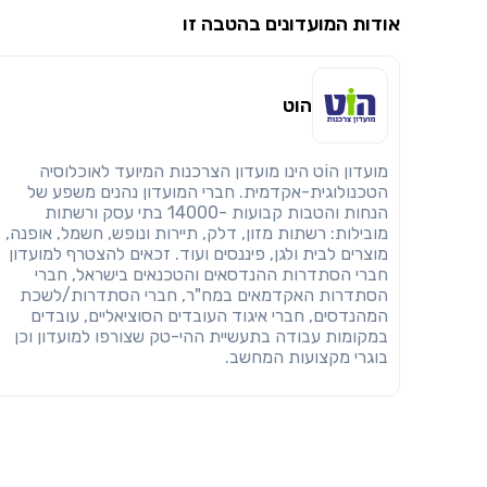
אודות המועדונים בהטבה זו
הוט
מועדון הוֹט הינו מועדון הצרכנות המיועד לאוכלוסיה
הטכנולוגית-אקדמית. חברי המועדון נהנים משפע של
הנחות והטבות קבועות -14000 בתי עסק ורשתות
מובילות: רשתות מזון, דלק, תיירות ונופש, חשמל, אופנה,
מוצרים לבית ולגן, פיננסים ועוד. זכאים להצטרף למועדון
חברי הסתדרות ההנדסאים והטכנאים בישראל, חברי
הסתדרות האקדמאים במח"ר, חברי הסתדרות/לשכת
המהנדסים, חברי איגוד העובדים הסוציאליים, עובדים
במקומות עבודה בתעשיית ההי-טק שצורפו למועדון וכן
בוגרי מקצועות המחשב.