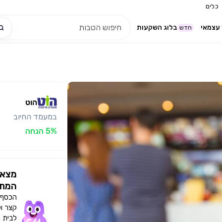
כלים
עצמאי
בלוג השקעות
חדש
הוט
במעמד החיוב
5% הנחה
מצאו
המתא
הכסף י
קצר ו
לבית 