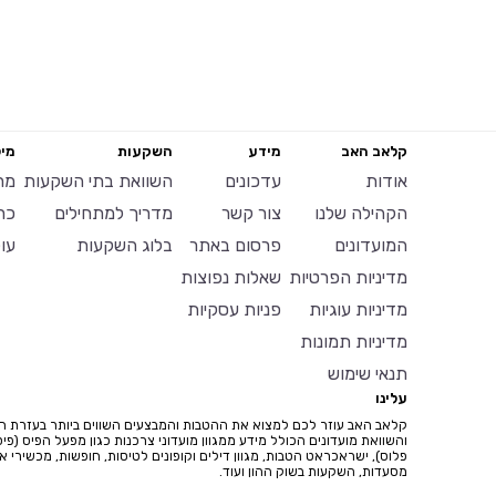
קלאב האב
מידע
השקעות
מיל
אודות
עדכונים
השוואת בתי השקעות
מח
הקהילה שלנו
צור קשר
מדריך למתחילים
כר
המועדונים
פרסום באתר
בלוג השקעות
עו
מדיניות הפרטיות
שאלות נפוצות
מדיניות עוגיות
פניות עסקיות
מדיניות תמונות
תנאי שימוש
עלינו
קלאב האב עוזר לכם למצוא את ההטבות והמבצעים השווים ביותר בעזרת ח
והשוואת מועדונים הכולל מידע ממגוון מועדוני צרכנות כגון מפעל הפיס (פיס
פלוס), ישראכראט הטבות, מגוון דילים וקופונים לטיסות, חופשות, מכשירי איי
מסעדות, השקעות בשוק ההון ועוד.