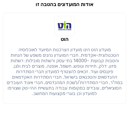
אודות המועדונים בהטבה זו
שימו לב!
שיתוף
מימוש הטבה זו ניתן רק לחברי
הוט
חזרה
הבנתי, המשך לאתר
העתק
מועדון הוֹט הינו מועדון הצרכנות המיועד לאוכלוסיה
הטכנולוגית-אקדמית. חברי המועדון נהנים משפע של הנחות
והטבות קבועות -14000 בתי עסק ורשתות מובילות: רשתות
מזון, דלק, תיירות ונופש, חשמל, אופנה, מוצרים לבית ולגן,
פיננסים ועוד. זכאים להצטרף למועדון חברי הסתדרות
ההנדסאים והטכנאים בישראל, חברי הסתדרות האקדמאים
במח"ר, חברי הסתדרות/לשכת המהנדסים, חברי איגוד העובדים
הסוציאליים, עובדים במקומות עבודה בתעשיית ההי-טק שצורפו
למועדון וכן בוגרי מקצועות המחשב.