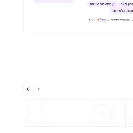
ון קצר
התאמה אישית
ות בלעדיות
ועוד
שם ההטבה אינו זמין
שם ההט