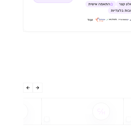
ון קצר
התאמה אישית
ות בלעדיות
ועוד
שם ההטבה אינו זמין
שם ההט