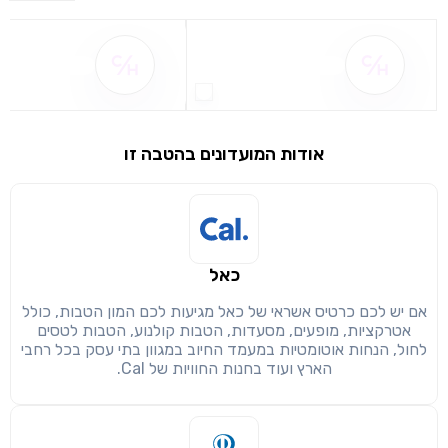
שם ההטבה אינו זמין
שם ההטבה אינו 
אודות המועדונים בהטבה זו
שימו לב!
שיתוף
מימוש הטבה זו ניתן רק לחברי
כאל
חזרה
הבנתי, המשך לאתר
העתק
אם יש לכם כרטיס אשראי של כאל מגיעות לכם המון הטבות, כולל
אטרקציות, מופעים, מסעדות, הטבות קולנוע, הטבות לטסים
לחול, הנחות אוטומטיות במעמד החיוב במגוון בתי עסק בכל רחבי
הארץ ועוד בחנות החוויות של Cal.