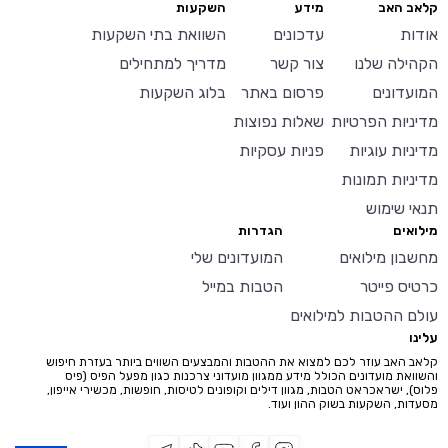
קלאב האב
מידע
השקעות
אודות
עדכונים
השוואת בתי השקעות
הקהילה שלנו
צור קשר
מדריך למתחילים
המועדונים
פרסום באתר
בלוג השקעות
מדיניות הפרטיות
שאלות נפוצות
מדיניות עוגיות
פניות עסקיות
מדיניות תמונות
תנאי שימוש
מילואים
הגדרות
מחשבון מילואים
המועדונים שלי
כרטיס פייטר
הטבות במייל
עולם ההטבות למילואים
עלינו
קלאב האב עוזר לכם למצוא את ההטבות והמבצעים השווים ביותר בעזרת חיפוש
והשוואת מועדונים הכולל מידע ממגוון מועדוני צרכנות כגון מפעל הפיס (פיס
פלוס), ישראכראט הטבות, מגוון דילים וקופונים לטיסות, חופשות, מכשירי אייפון,
מסעדות, השקעות בשוק ההון ועוד.