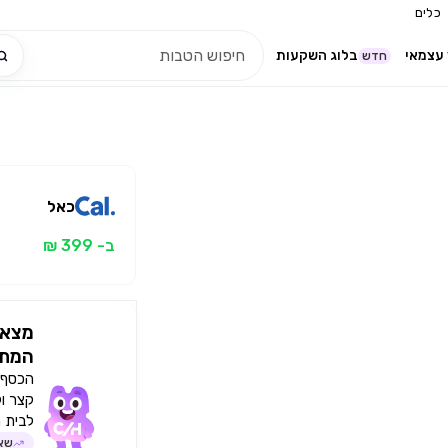
כלים
עצמאי
בלוג השקעות
חדש
כאל
ב- 399 ₪
מצאו
המתא
הכסף י
קצר ו
לבית 
שאל